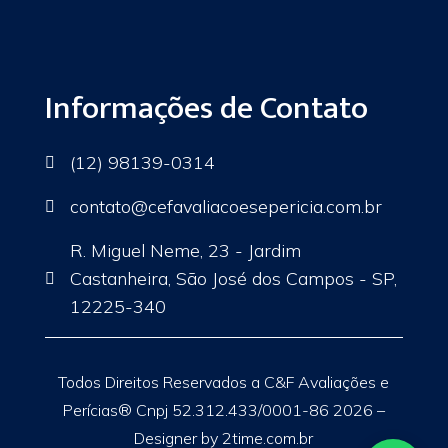
Informações de Contato
(12) 98139-0314

contato
@cefavaliacoesepericia.com.br

R. Miguel Neme, 23 - Jardim
Castanheira, São José dos Campos - SP,

12225-340
Todos Direitos Reservados a C&F Avaliações e
Perícias® Cnpj 52.312.433/0001-86 2026 –
Designer by 2time.com.br