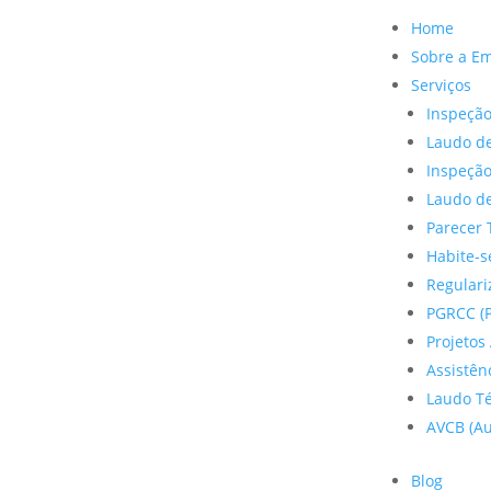
Home
Sobre a E
Serviços
Inspeção
Laudo de
Inspeçã
Laudo de
Parecer 
Habite-s
Regulariz
PGRCC (P
Projetos 
Assistên
Laudo Te
AVCB (Au
Blog