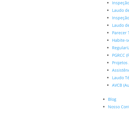
Inspeção
Laudo de
Inspeçã
Laudo de
Parecer 
Habite-s
Regulariz
PGRCC (P
Projetos 
Assistên
Laudo Te
AVCB (Au
Blog
Nosso Con