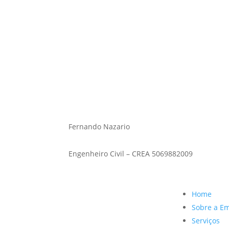
Fernando Nazario
Engenheiro civil – CREA 5069882009
Fernando Nazario
Engenheiro Civil – CREA 5069882009
Home
Sobre a E
Serviços