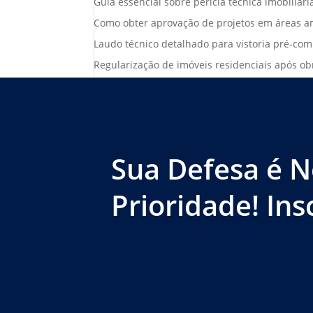
Guia essencial sobre perícia técnica imobiliár
Como obter aprovação de projetos em áreas am
Laudo técnico detalhado para vistoria pré-com
Regularização de imóveis residenciais após ob
Sua Defesa é N
Prioridade! Ins