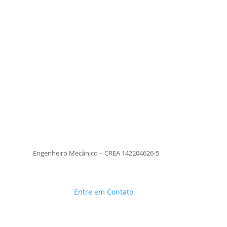
Tiago Moraes
al
Engenheiro Mecânico – CREA
142204626-5
TiagoMoraes
Engenheiro Mecânico – CREA 142204626-5
Entre em Contato