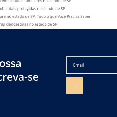
ia em disputas familiares no estado de SP
bientais protegidas no estado de SP
pra no estado de SP: Tudo o que Você Precisa Saber
ras clandestinas no estado de SP
ossa
creva-se
→