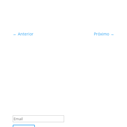
←
Anterior
Próximo
→
Sua Defesa é Nossa Prioridade!
Inscreva-se
You are successfully
subscribed!