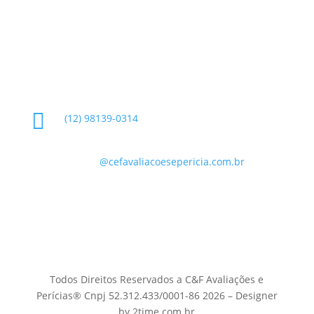
Informações de Contato

(12) 98139-0314

contato
@cefavaliacoesepericia.com.br

R. Miguel Neme, 23 - Jardim Castanheira, São
José dos Campos - SP, 12225-340
Todos Direitos Reservados a C&F Avaliações e
Perícias® Cnpj 52.312.433/0001-86 2026 – Designer
by 2time.com.br