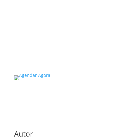
no Estado de SP: O Que Você
Precisa Saber
A inspeção predial obrigatória em escolas e
universidades no estado de SP é um tema de
extrema importância, especialmente
considerando a segurança e…
Read More
Autor