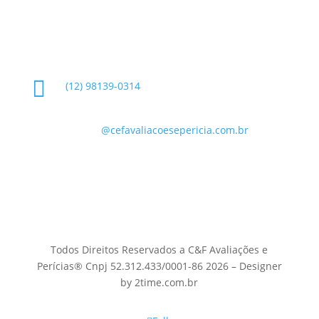
Informações de Contato

(12) 98139-0314

contato
@cefavaliacoesepericia.com.br

R. Miguel Neme, 23 - Jardim Castanheira, São
José dos Campos - SP, 12225-340
Todos Direitos Reservados a C&F Avaliações e
Perícias® Cnpj 52.312.433/0001-86 2026 – Designer
by 2time.com.br