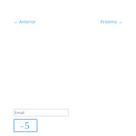
←
Anterior
Próximo
→
Sua Defesa é Nossa Prioridade!
Inscreva-se
You are successfully
subscribed!
→