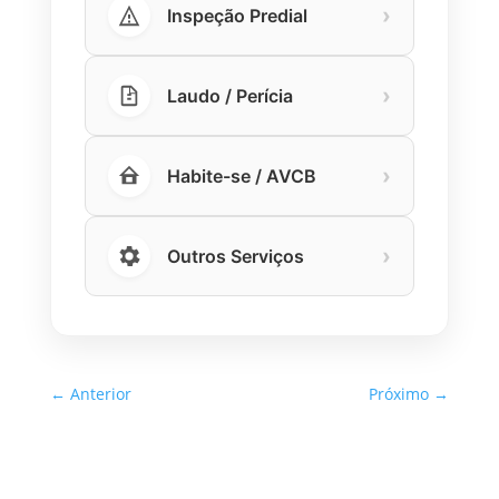
›
Inspeção Predial
›
Laudo / Perícia
›
Habite-se / AVCB
›
Outros Serviços
←
Anterior
Próximo
→
Inspeção Predial Obrigatória
em Escolas e Universidades