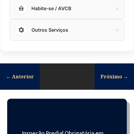
›
Habite-se / AVCB
›
Outros Serviços
←
Anterior
Próximo
→
Inspeção Predial Obrigatória em