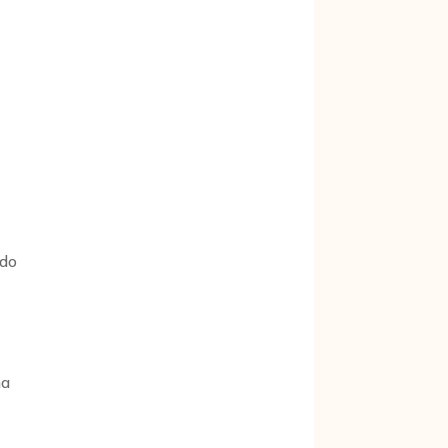
 do
ha