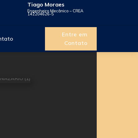
Tiago Moraes
Engenheiro Mecânico – CREA
142204626-5
Entre em
ntato
Contato