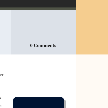
0 Comments
er
m
a