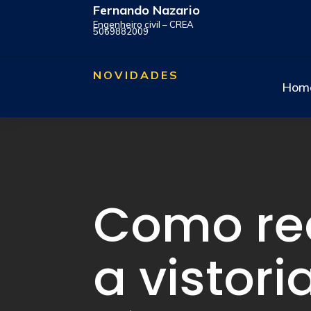
Fernando Nazario
Engenheiro civil – CREA
5069882009
NOVIDADES
Hom
Como rea
a vistori