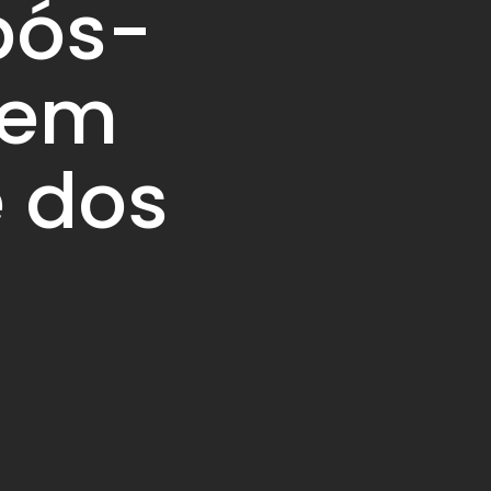
pós-
 em
 dos