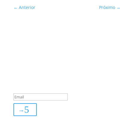
←
Anterior
Próximo
→
Sua Defesa é Nossa Prioridade!
Inscreva-se
You are successfully
subscribed!
→