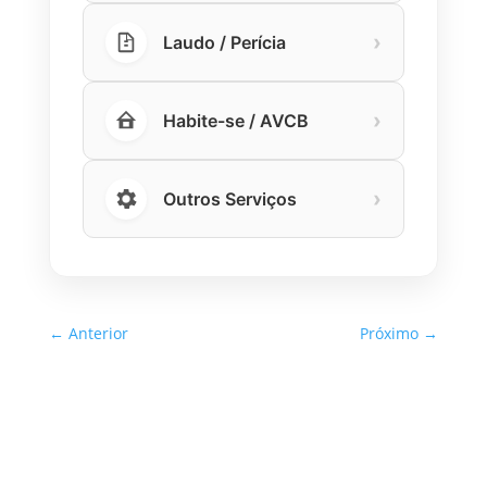
›
Laudo / Perícia
›
Habite-se / AVCB
›
Outros Serviços
←
Anterior
Próximo
→
Inspeção Predial Obrigatória
em Escolas e Universidades
no Estado de SP: O Que Você
Precisa Saber