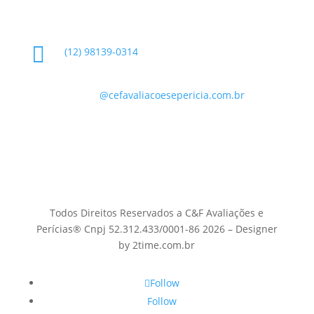
Informações de Contato

(12) 98139-0314

contato
@cefavaliacoesepericia.com.br

R. Miguel Neme, 23 - Jardim Castanheira, São
José dos Campos - SP, 12225-340
Todos Direitos Reservados a C&F Avaliações e
Perícias® Cnpj 52.312.433/0001-86 2026 – Designer
by 2time.com.br
Follow
Follow