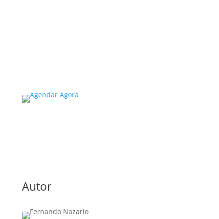
A inspeção predial obrigatória em escolas e
universidades no estado de SP é um tema de
extrema importância, especialmente
considerando a segurança e…
Read More
Autor