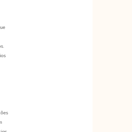
que
s.
ios
ções
m
cias