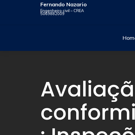
Fernando Nazario
Engenheiro civil – CREA
5069882009
Hom
Avaliaçã
conform