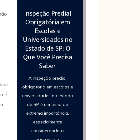
Inspeção Predial
 não
Obrigatória em
Escolas e
Universidades no
Estado de SP: O
Que Você Precisa
Saber
A inspeção predial
icar
obrigatória em escolas e
ão é
universidades no estado
ra
de SP é um tema de
extrema importância,
especialmente
considerando a
segurança e...