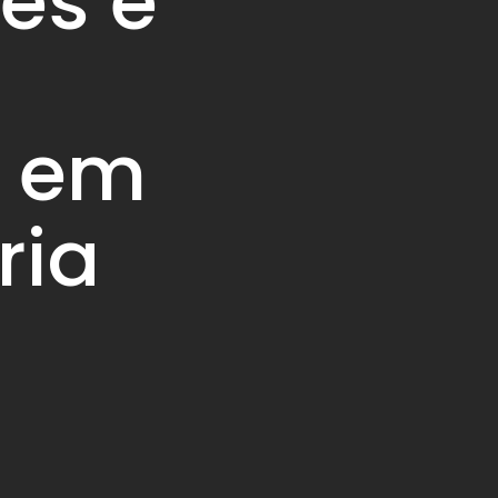
ões e
s em
ria