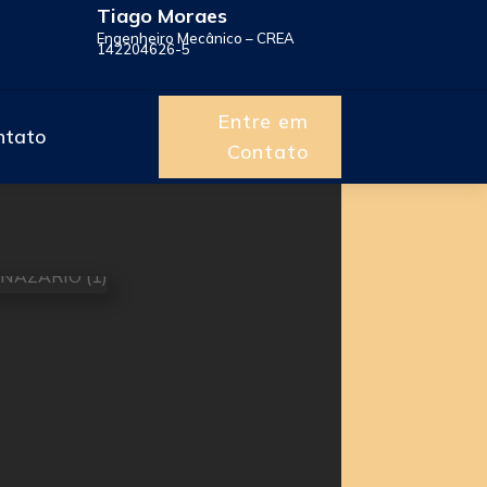
Tiago Moraes
Engenheiro Mecânico – CREA
142204626-5
Entre em
ntato
Contato