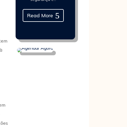
Read More
ntem
 à
 em
e
ções