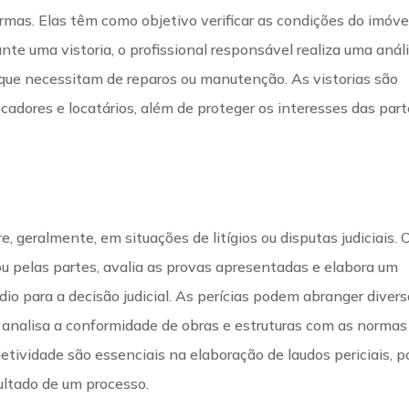
rmas. Elas têm como objetivo verificar as condições do imóve
te uma vistoria, o profissional responsável realiza uma anál
 que necessitam de reparos ou manutenção. As vistorias são
cadores e locatários, além de proteger os interesses das par
e, geralmente, em situações de litígios ou disputas judiciais. 
ou pelas partes, avalia as provas apresentadas e elabora um
ídio para a decisão judicial. As perícias podem abranger diver
se analisa a conformidade de obras e estruturas com as normas
etividade são essenciais na elaboração de laudos periciais, p
ultado de um processo.