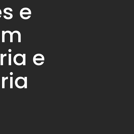
s e
em
ia e
ria