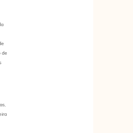
la
de
o de
s
as,
eira