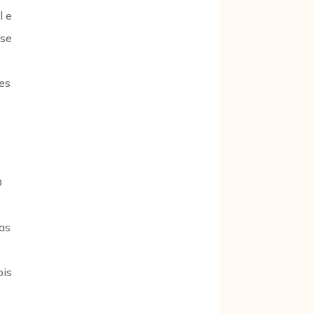
l e
ise
tes
O
sas
ois