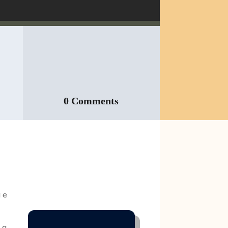
0 Comments
 e
 a