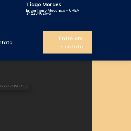
Tiago Moraes
Engenheiro Mecânico – CREA
142204626-5
Entre em
ntato
Contato