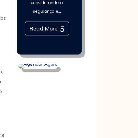
considerando a
segurança e...
dos
Read More
m,
m
o
a e