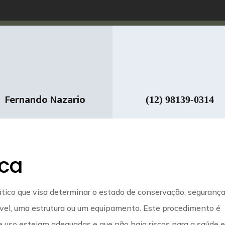
Fernando Nazario
(12) 98139-0314
ica
tico que visa determinar o estado de conservação, segurança
óvel, uma estrutura ou um equipamento. Este procedimento é
e uso estejam adequadas e que não haja riscos para a saúde e