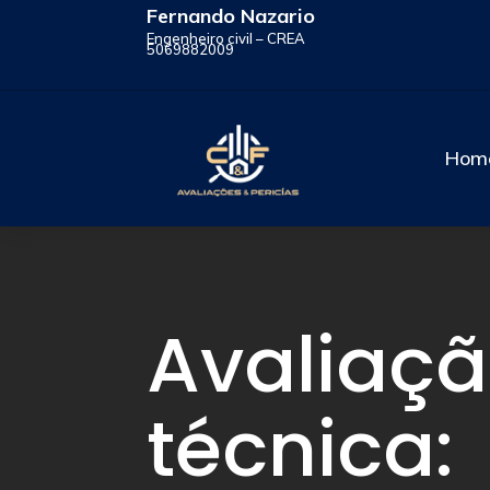
Fernando Nazario
Engenheiro civil – CREA
5069882009
Hom
Avaliaç
técnica: