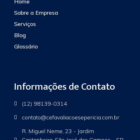
Home
Sobre a Empresa
Serviços
Blog
Glossário
Informações de Contato
(12) 98139-0314

contato
@cefavaliacoesepericia.com.br

R. Miguel Neme, 23 - Jardim
Castanheira, São José dos Campos - SP,
