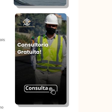
ais
no