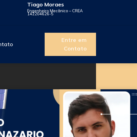
Tiago Moraes
Engenheiro Mecânico – CREA
142204626-5
Entre em
ntato
Contato