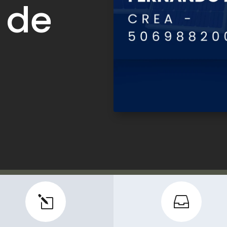
 de
l
