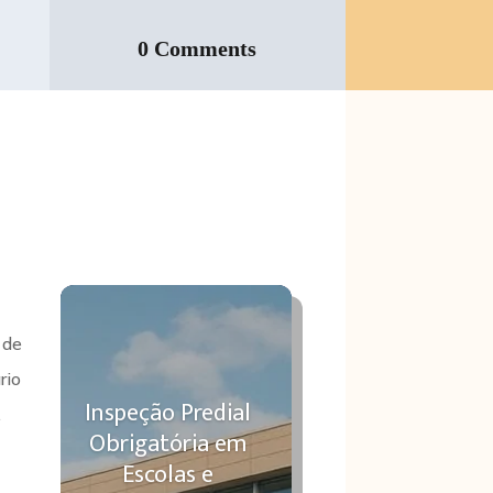
0 Comments
s
 de
rio
Inspeção Predial
.
Obrigatória em
Escolas e