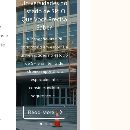
Universidades no
Estado de SP: O
Que Você Precisa
Saber
o
os e
A inspeção predial
nte
obrigatória em escolas e
universidades no estado
de SP é um tema de
extrema importância,
especialmente
considerando a
segurança e...
Read More
e