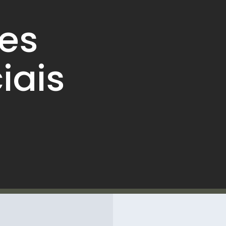
es
iais