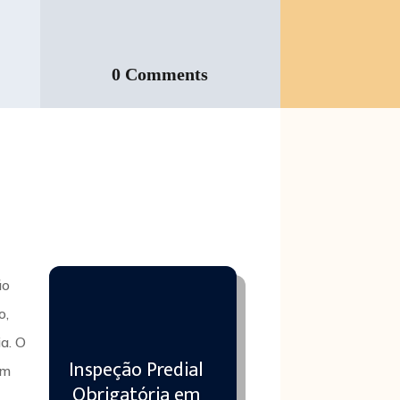
0 Comments
ão
o,
a. O
Inspeção Predial
om
Obrigatória em