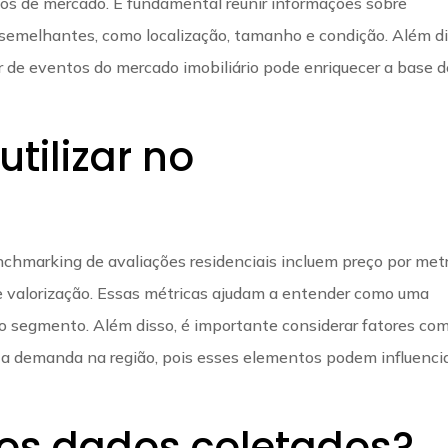
ios de mercado. É fundamental reunir informações sobre
 semelhantes, como localização, tamanho e condição. Além di
par de eventos do mercado imobiliário pode enriquecer a base 
tilizar no
?
nchmarking de avaliações residenciais incluem preço por met
 valorização. Essas métricas ajudam a entender como uma
 segmento. Além disso, é importante considerar fatores co
e a demanda na região, pois esses elementos podem influenci
os dados coletados?