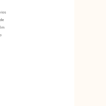
vios
ode
lém
a