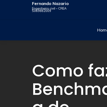
Fernando Nazario
Engenheiro civil – CREA
5069882009
Hom
Como fa
Benchma