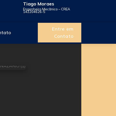
Tiago Moraes
Engenheiro Mecânico – CREA
142204626-5
Entre em
ntato
Contato