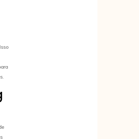
Isso
para
s.
g
de
as