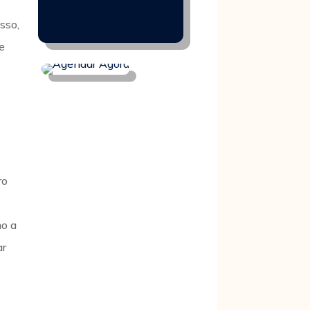
sso,
de
ro
mo a
ar