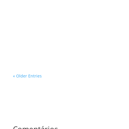
O processo de aprovação de projetos em áreas
ambientais protegidas no estado de São Paulo é um
tema de grande relevância, especialmente para
profissionais que atuam nas áreas de inspeções e
avaliações prediais. Com a crescente demanda por
desenvolvimento urbano e a...
« Older Entries