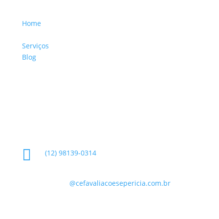
Home
Sobre a Empresa
Serviços
Blog
Glossário
Informações de Contato

(12) 98139-0314

contato
@cefavaliacoesepericia.com.br

R. Miguel Neme, 23 - Jardim Castanheira, São