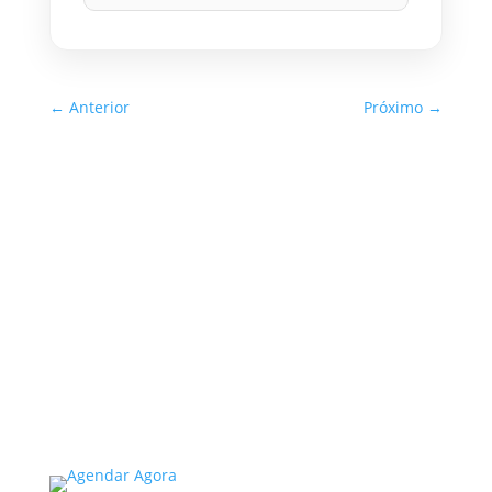
←
Anterior
Próximo
→
Inspeção Predial Obrigatória
em Escolas e Universidades
no Estado de SP: O Que Você
Precisa Saber
A inspeção predial obrigatória em escolas e
universidades no estado de SP é um tema de
extrema importância, especialmente
considerando a segurança e...
Read More