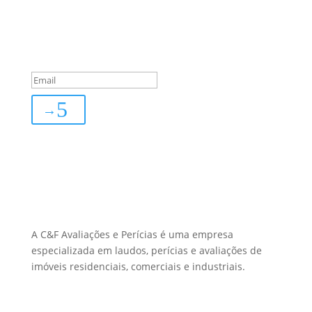
Inscreva-se
You are successfully
subscribed!
→
Sobre Nós
A C&F Avaliações e Perícias é uma empresa
especializada em laudos, perícias e avaliações de
imóveis residenciais, comerciais e industriais.
Menu Links