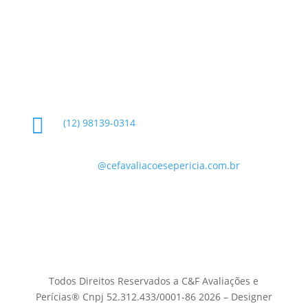
Glossário
Informações de Contato

(12) 98139-0314

contato
@cefavaliacoesepericia.com.br

R. Miguel Neme, 23 - Jardim Castanheira, São
José dos Campos - SP, 12225-340
Todos Direitos Reservados a C&F Avaliações e
Perícias® Cnpj 52.312.433/0001-86 2026 – Designer