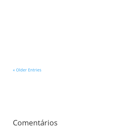
O processo de aprovação de projetos em áreas
ambientais protegidas no estado de São Paulo é um
tema de grande relevância, especialmente para
profissionais que atuam nas áreas de inspeções e
avaliações prediais. Com a crescente demanda por
desenvolvimento urbano e a...
« Older Entries
Comentários