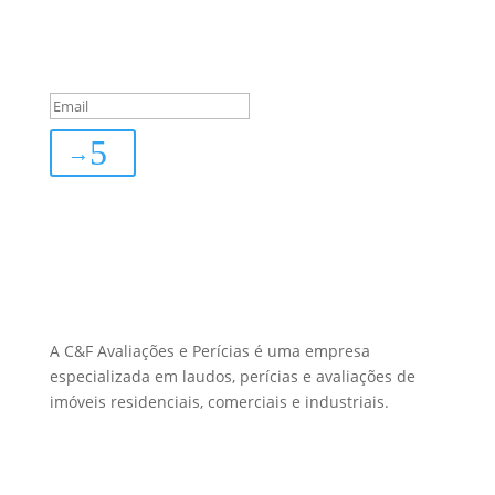
Inscreva-se
You are successfully
subscribed!
→
Sobre Nós
A C&F Avaliações e Perícias é uma empresa
especializada em laudos, perícias e avaliações de
imóveis residenciais, comerciais e industriais.
Menu Links