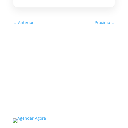
←
Anterior
Próximo
→
Inspeção Predial Obrigatória
em Escolas e Universidades
no Estado de SP: O Que Você
Precisa Saber
A inspeção predial obrigatória em escolas e
universidades no estado de SP é um tema de
extrema importância, especialmente
considerando a segurança e...
Read More