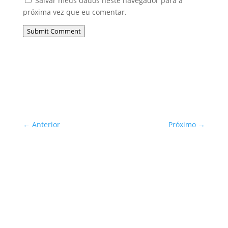
Salvar meus dados neste navegador para a
próxima vez que eu comentar.
Submit Comment
←
Anterior
Próximo
→
Sua Defesa é Nossa Prioridade!