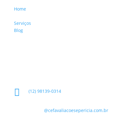
Home
Sobre a Empresa
Serviços
Blog
Glossário
Informações de Contato

(12) 98139-0314

contato
@cefavaliacoesepericia.com.br

R. Miguel Neme, 23 - Jardim Castanheira, São
José dos Campos - SP, 12225-340