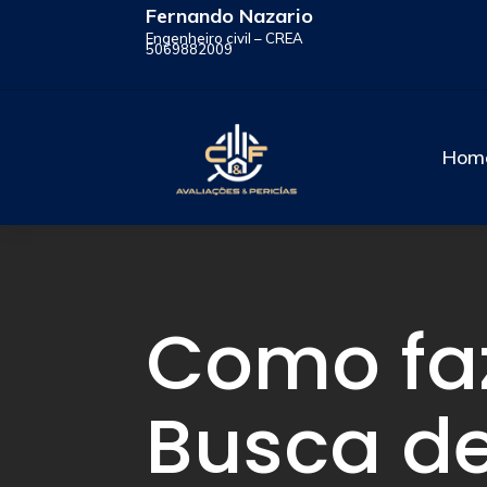
Fernando Nazario
Engenheiro civil – CREA
5069882009
Hom
Como fa
Busca d