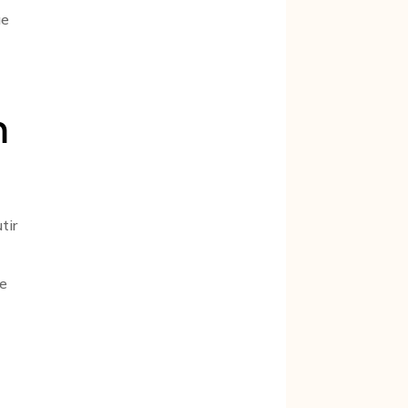
ue
a
m
tir
ue