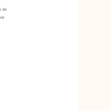
e de
har