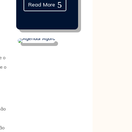
Read More
.
e o
re o
são
ção