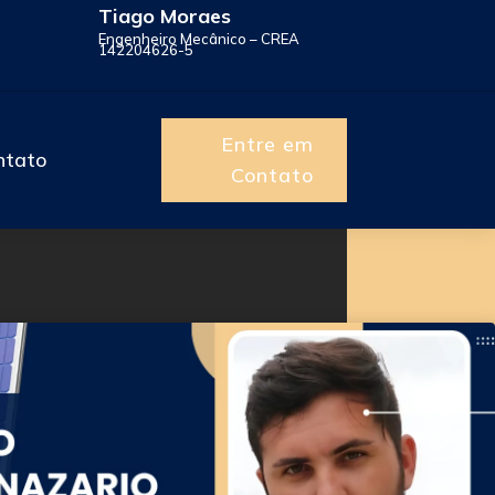
Tiago Moraes
Engenheiro Mecânico – CREA
142204626-5
Entre em
ntato
Contato