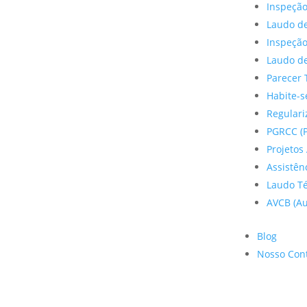
Inspeção
Laudo de
Inspeçã
Laudo de
Parecer 
Habite-s
Regulariz
PGRCC (P
Projetos 
Assistên
Laudo Te
AVCB (Au
Blog
Nosso Con