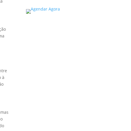
ta
ção
rma
ntre
o à
ão
lemas
ão
do