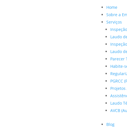
Home
Sobre a E
Serviços
Inspeção
Laudo de
Inspeçã
Laudo de
Parecer 
Habite-s
Regulariz
PGRCC (P
Projetos 
Assistên
Laudo Te
AVCB (Au
Blog