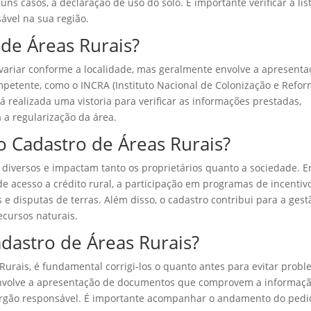
ns casos, a declaração de uso do solo. É importante verificar a lis
ável na sua região.
 de Áreas Rurais?
variar conforme a localidade, mas geralmente envolve a apresenta
etente, como o INCRA (Instituto Nacional de Colonização e Refo
 realizada uma vistoria para verificar as informações prestadas,
 a regularização da área.
o Cadastro de Áreas Rurais?
 diversos e impactam tanto os proprietários quanto a sociedade. E
 de acesso a crédito rural, a participação em programas de incentiv
 e disputas de terras. Além disso, o cadastro contribui para a gest
ecursos naturais.
dastro de Áreas Rurais?
 Rurais, é fundamental corrigi-los o quanto antes para evitar prob
envolve a apresentação de documentos que comprovem a informaç
órgão responsável. É importante acompanhar o andamento do pedi