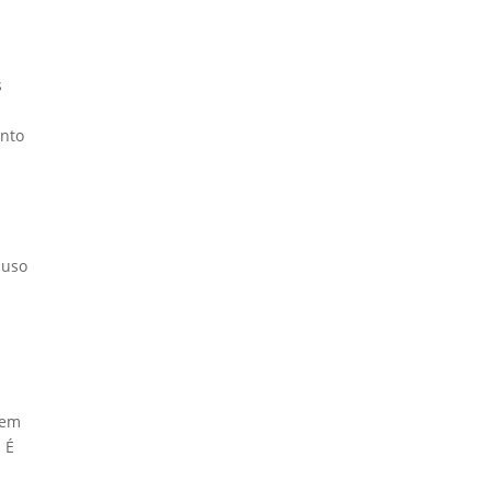
s
ento
 uso
a
rem
. É