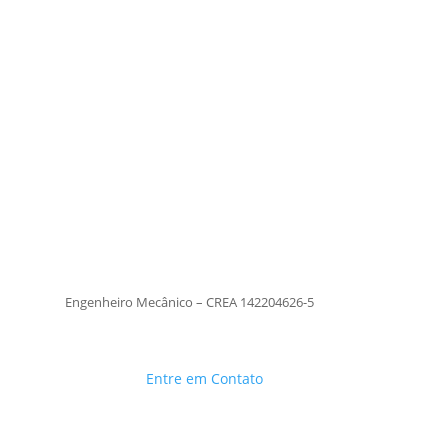
Tiago Moraes
Engenheiro Mecânico – CREA
142204626-5
TiagoMoraes
Engenheiro Mecânico – CREA 142204626-5
Entre em Contato