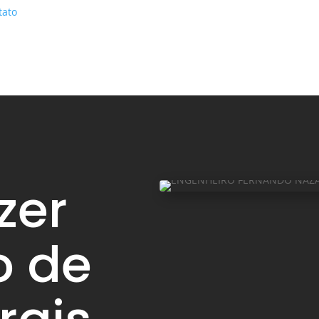
tato
zer
o de