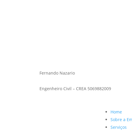
Fernando Nazario
Engenheiro civil – CREA 5069882009
Fernando Nazario
Engenheiro Civil – CREA 5069882009
Home
Sobre a E
Serviços