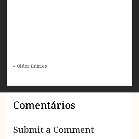
ambientais protegidas no estado de São Paulo é um
tema de grande relevância, especialmente para
profissionais que atuam nas áreas de inspeções e
avaliações prediais. Com a crescente demanda por
desenvolvimento urbano e a...
« Older Entries
Comentários
Submit a Comment