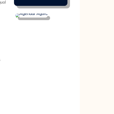
qual
s