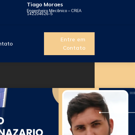
Tiago Moraes
Engenheiro Mecânico – CREA
142204626-5
Entre em
ntato
Contato