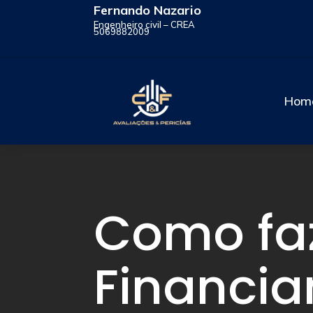
Fernando Nazario
Engenheiro civil – CREA
5069882009
Hom
Como fa
Financi