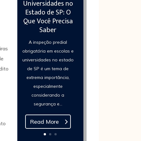
Universidades no
Estado de SP: O
Que Você Precisa
Saber
e
A inspeção predial
iras
obrigatória em escolas e
de
universidades no estado
dito
de SP é um tema de
extrema importância,
especialmente
considerando a
segurança e...
e
Read More
nto