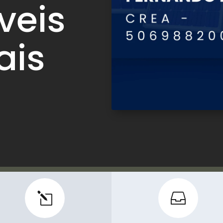
veis
ais
l
