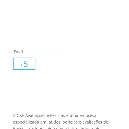
Sua Defesa é Nossa Prioridade!
Inscreva-se
You are successfully
subscribed!
→
Sobre Nós
A C&F Avaliações e Perícias é uma empresa
especializada em laudos, perícias e avaliações de
imóveis residenciais, comerciais e industriais.