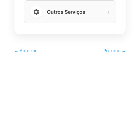
›
Outros Serviços
←
Anterior
Próximo
→
Inspeção Predial Obrigatória
em Escolas e Universidades
no Estado de SP: O Que Você
Precisa Saber
A inspeção predial obrigatória em escolas e
universidades no estado de SP é um tema de
extrema importância, especialmente
considerando a segurança e...
Read More