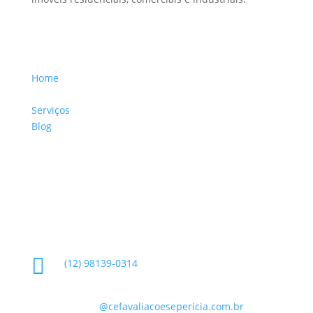
Menu Links
Home
Sobre a Empresa
Serviços
Blog
Glossário
Informações de Contato

(12) 98139-0314

contato
@cefavaliacoesepericia.com.br