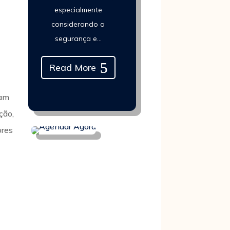
especialmente
considerando a
segurança e...
Read More
jam
ção,
ores