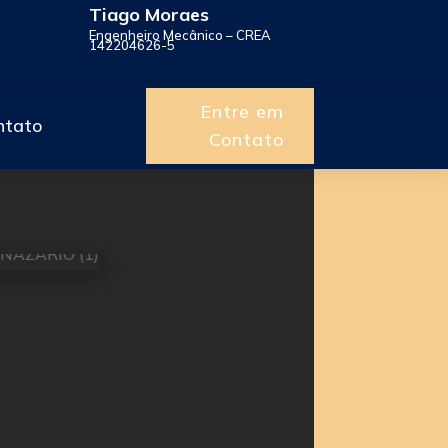
Tiago Moraes
Engenheiro Mecânico – CREA
142204626-5
Entre em
ntato
Contato