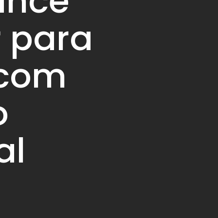
ance
r para
 com
o
al