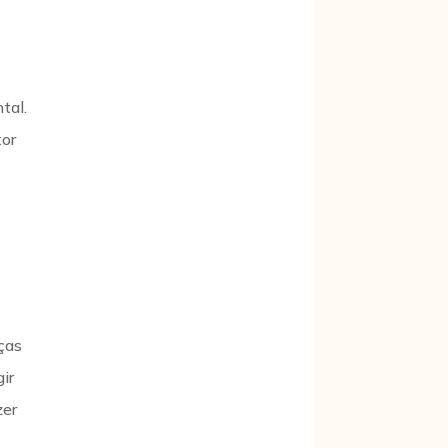
tal.
tor
nças
ir
zer