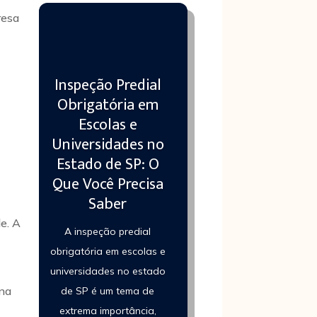
resa
Inspeção Predial
Obrigatória em
Escolas e
Universidades no
Estado de SP: O
Que Você Precisa
Saber
e. A
A inspeção predial
obrigatória em escolas e
universidades no estado
 na
de SP é um tema de
extrema importância,