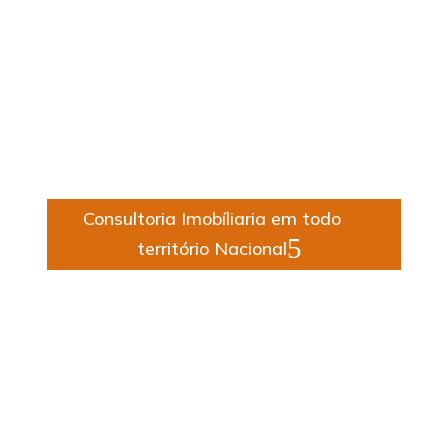
Fernando Nazario
Engenheiro civil – CREA 5069882009
Consultoria Imobíliaria em todo
território Nacional
Tiago Moraes
Engenheiro Mecânico – CREA 142204626-5