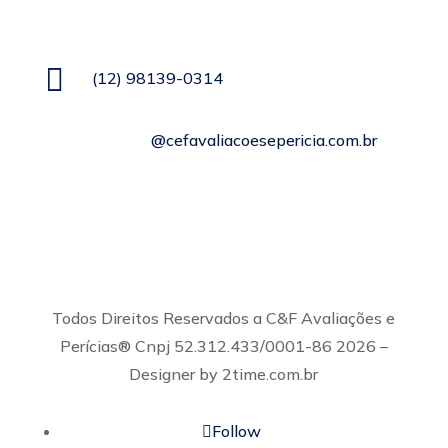
Informações de Contato

(12) 98139-0314

contato
@cefavaliacoesepericia.com.br

R. Miguel Neme, 23 - Jardim Castanheira,
São José dos Campos - SP, 12225-340
Todos Direitos Reservados a C&F Avaliações e
Perícias® Cnpj 52.312.433/0001-86 2026 –
Designer by 2time.com.br
Follow