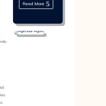
Read More
ando
al.
tes
s,