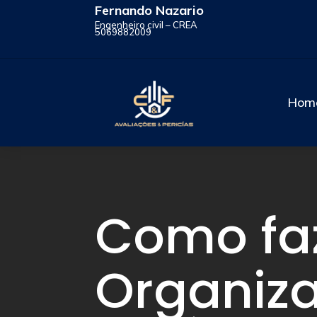
Fernando Nazario
Engenheiro civil – CREA
5069882009
Hom
Como fa
Organiz