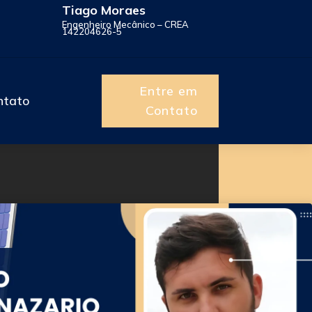
Tiago Moraes
Engenheiro Mecânico – CREA
142204626-5
Entre em
ntato
Contato