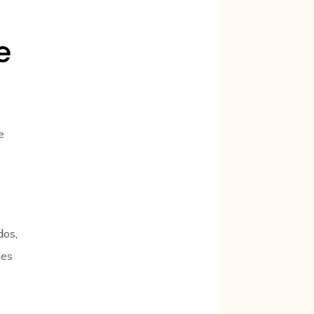
e
e
dos,
ses
m