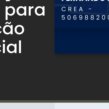
 para
ção
ial