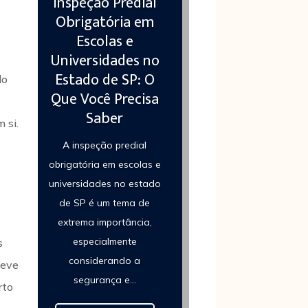
Inspeção Predial
Obrigatória em
Escolas e
Universidades no
Estado de SP: O
do
Que Você Precisa
Saber
 si.
A inspeção predial
obrigatória em escolas e
universidades no estado
de SP é um tema de
extrema importância,
especialmente
s
considerando a
deve
segurança e...
rto