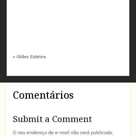
tema de grande relevância, especialmente para
profissionais que atuam nas áreas de inspeções e
avaliações prediais. Com a crescente demanda por
desenvolvimento urbano e a...
« Older Entries
Comentários
Submit a Comment
O seu endereço de e-mail não será publicado.