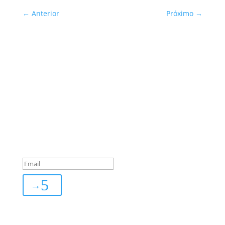
←
Anterior
Próximo
→
Sua Defesa é Nossa Prioridade!
Inscreva-se
You are successfully
subscribed!
→