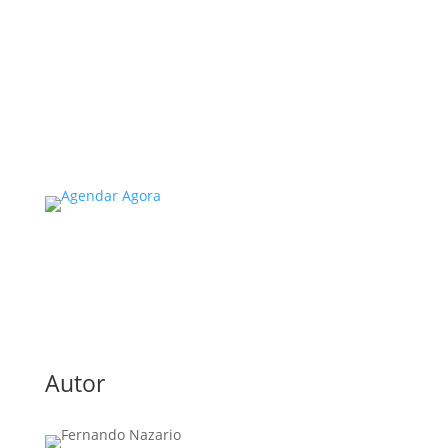
A inspeção predial obrigatória em escolas e
universidades no estado de SP é um tema de
extrema importância, especialmente
considerando a segurança e...
Read More
Autor