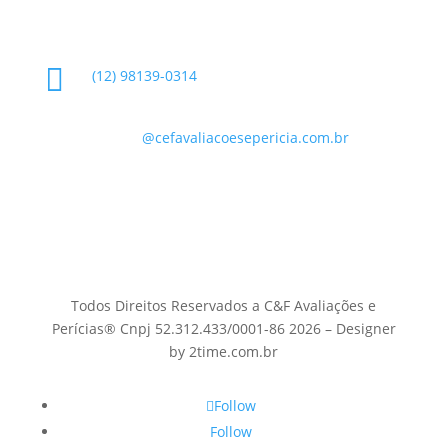
Informações de Contato

(12) 98139-0314

contato
@cefavaliacoesepericia.com.br

R. Miguel Neme, 23 - Jardim Castanheira, São
José dos Campos - SP, 12225-340
Todos Direitos Reservados a C&F Avaliações e
Perícias® Cnpj 52.312.433/0001-86 2026 – Designer
by 2time.com.br
Follow
Follow