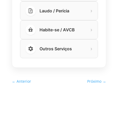
›
Laudo / Perícia
›
Habite-se / AVCB
›
Outros Serviços
←
Anterior
Próximo
→
Inspeção Predial Obrigatória
em Escolas e Universidades
no Estado de SP: O Que Você
Precisa Saber