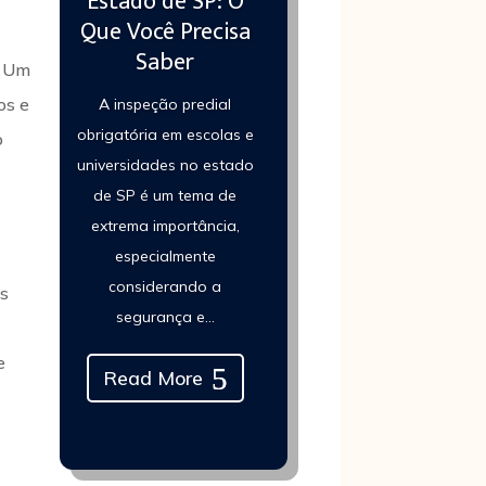
Estado de SP: O
Que Você Precisa
Saber
. Um
os e
A inspeção predial
obrigatória em escolas e
o
universidades no estado
de SP é um tema de
extrema importância,
especialmente
considerando a
as
segurança e...
e
Read More