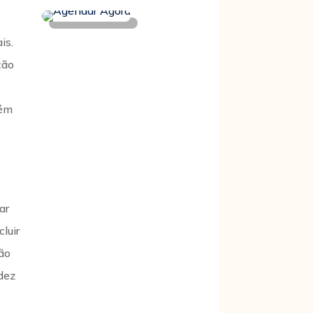
is.
ção
lém
ar
luir
ção
idez