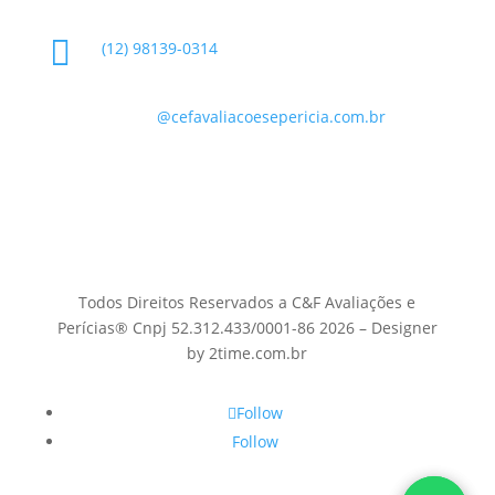

(12) 98139-0314

contato
@cefavaliacoesepericia.com.br

R. Miguel Neme, 23 - Jardim Castanheira, São
José dos Campos - SP, 12225-340
Todos Direitos Reservados a C&F Avaliações e
Perícias® Cnpj 52.312.433/0001-86 2026 – Designer
by 2time.com.br
Follow
Follow