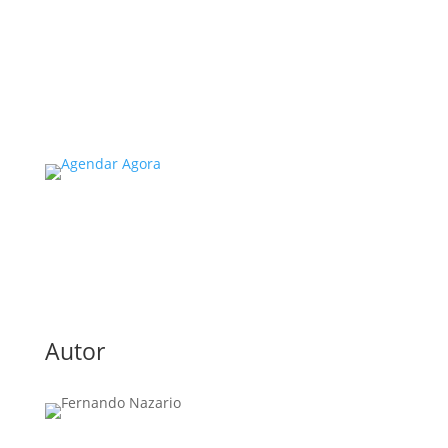
universidades no estado de SP é um tema de
extrema importância, especialmente
considerando a segurança e...
Read More
Autor