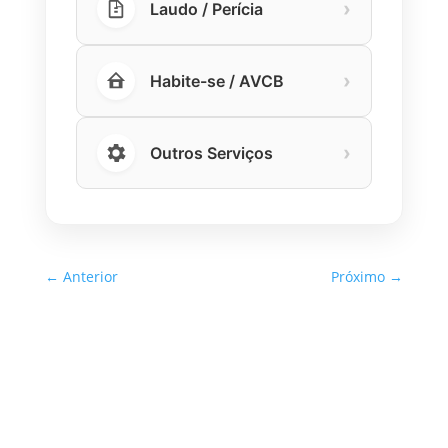
›
Laudo / Perícia
›
Habite-se / AVCB
›
Outros Serviços
←
Anterior
Próximo
→
Inspeção Predial Obrigatória
em Escolas e Universidades
no Estado de SP: O Que Você
Precisa Saber
A inspeção predial obrigatória em escolas e