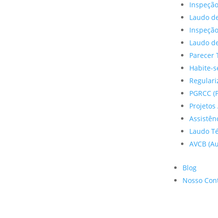
Inspeção
Laudo de
Inspeçã
Laudo de
Parecer 
Habite-s
Regulariz
PGRCC (P
Projetos 
Assistên
Laudo Te
AVCB (Au
Blog
Nosso Con