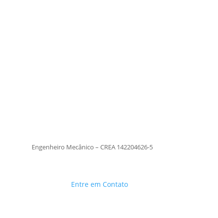
Tiago Moraes
Engenheiro Mecânico – CREA
142204626-5
TiagoMoraes
Engenheiro Mecânico – CREA 142204626-5
Entre em Contato