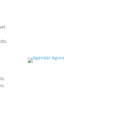
SP é um tema de extrema
importância, especialmente
considerando a segurança
e...
vel.
Read More
ado,
os,
is