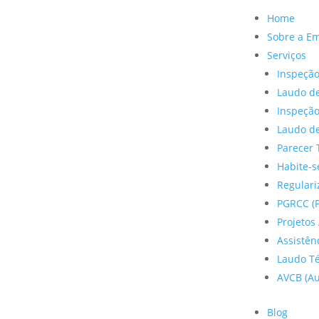
Home
Sobre a E
Serviços
Inspeção
Laudo de
Inspeçã
Laudo de
Parecer 
Habite-s
Regulariz
PGRCC (P
Projetos 
Assistên
Laudo Te
AVCB (Au
Blog