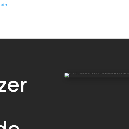
tato
zer