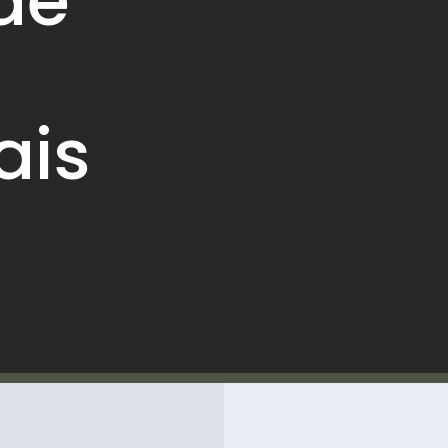
de
ais