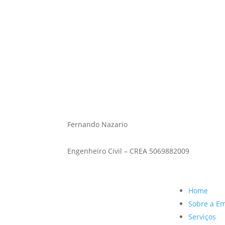
Fernando Nazario
Engenheiro civil – CREA 5069882009
Fernando Nazario
Engenheiro Civil – CREA 5069882009
Home
Sobre a E
Serviços