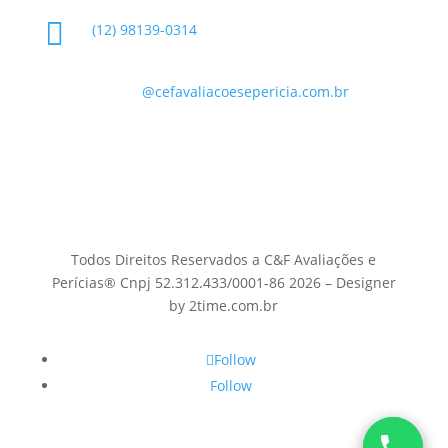

(12) 98139-0314

contato
@cefavaliacoesepericia.com.br

R. Miguel Neme, 23 - Jardim Castanheira, São
José dos Campos - SP, 12225-340
Todos Direitos Reservados a C&F Avaliações e
Perícias® Cnpj 52.312.433/0001-86 2026 – Designer
by 2time.com.br
Follow
Follow