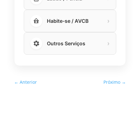
›
Habite-se / AVCB
›
Outros Serviços
←
Anterior
Próximo
→
Inspeção Predial Obrigatória
em Escolas e Universidades
no Estado de SP: O Que Você
Precisa Saber
A inspeção predial obrigatória em escolas e
universidades no estado de SP é um tema de