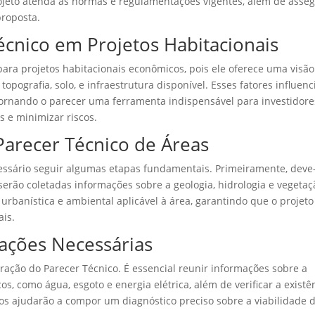
ojeto atenda às normas e regulamentações vigentes, além de asse
proposta.
écnico em Projetos Habitacionais
para projetos habitacionais econômicos, pois ele oferece uma visão
 topografia, solo, e infraestrutura disponível. Esses fatores influen
tornando o parecer uma ferramenta indispensável para investidore
 e minimizar riscos.
Parecer Técnico de Áreas
cessário seguir algumas etapas fundamentais. Primeiramente, deve
 serão coletadas informações sobre a geologia, hidrologia e vegetaç
 urbanística e ambiental aplicável à área, garantindo que o projeto
ais.
ações Necessárias
oração do Parecer Técnico. É essencial reunir informações sobre a
cos, como água, esgoto e energia elétrica, além de verificar a existê
os ajudarão a compor um diagnóstico preciso sobre a viabilidade 