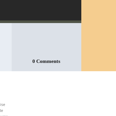
0 Comments
Inspeção Predial
Obrigatória em
ise
Escolas e
te
Universidades no