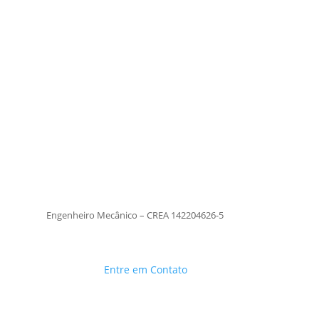
Tiago Moraes
Engenheiro Mecânico – CREA
142204626-5
TiagoMoraes
Engenheiro Mecânico – CREA 142204626-5
Entre em Contato