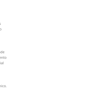
s
o
ade
ento
ial
nico.