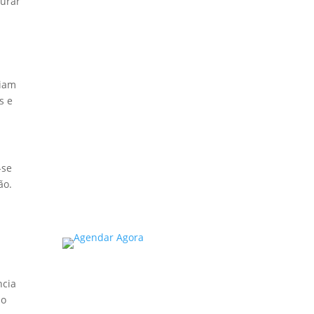
gurar
Estado de SP: O
Que Você Precisa
Saber
A inspeção predial
obrigatória em escolas e
ciam
universidades no estado de
s e
SP é um tema de extrema
importância, especialmente
considerando a segurança
e...
-se
ão.
Read More
ncia
do