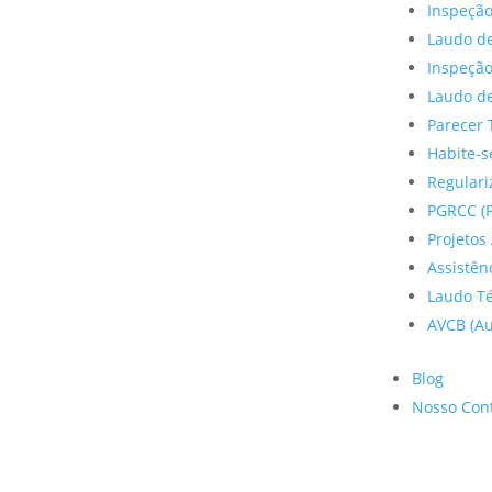
Inspeção
Laudo de
Inspeçã
Laudo de
Parecer 
Habite-s
Regulariz
PGRCC (P
Projetos 
Assistên
Laudo Te
AVCB (Au
Blog
Nosso Con