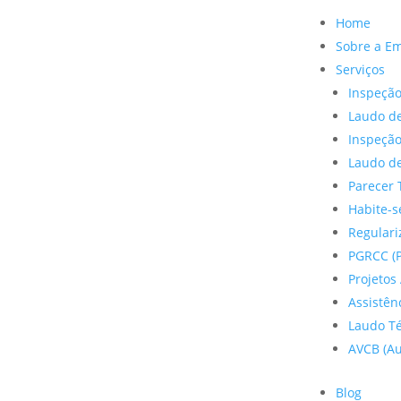
Home
Sobre a E
Serviços
Inspeção
Laudo de
Inspeçã
Laudo de
Parecer 
Habite-s
Regulariz
PGRCC (P
Projetos 
Assistên
Laudo Te
AVCB (Au
Blog