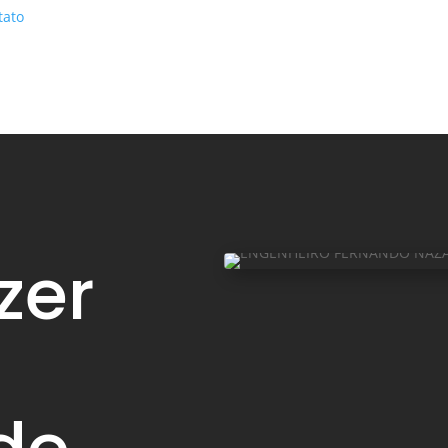
tato
zer