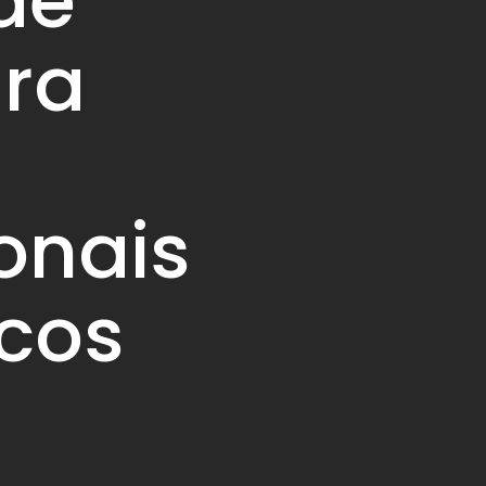
de
ara
onais
cos