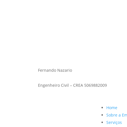
Fernando Nazario
Engenheiro civil – CREA 5069882009
Fernando Nazario
Engenheiro Civil – CREA 5069882009
Home
Sobre a E
Serviços