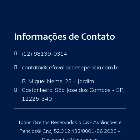
Informações de Contato
(12) 98139-0314

contato
@cefavaliacoesepericia.com.br

R. Miguel Neme, 23 - Jardim
Castanheira, São José dos Campos - SP,

12225-340
Todos Direitos Reservados a C&F Avaliações e
Perícias® Cnpj 52.312.433/0001-86 2026 –
Designer by 2time.com.br