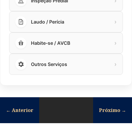
›
Inspeção Predial
›
Laudo / Perícia
›
Habite-se / AVCB
›
Outros Serviços
←
Anterior
Próximo
→