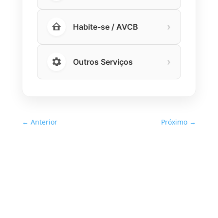
›
Habite-se / AVCB
›
Outros Serviços
←
Anterior
Próximo
→
Inspeção Predial Obrigatória
em Escolas e Universidades
no Estado de SP: O Que Você
Precisa Saber
A inspeção predial obrigatória em escolas e
universidades no estado de SP é um tema de