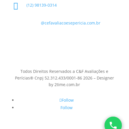

(12) 98139-0314

contato
@cefavaliacoesepericia.com.br

R. Miguel Neme, 23 - Jardim Castanheira, São
José dos Campos - SP, 12225-340
Todos Direitos Reservados a C&F Avaliações e
Perícias® Cnpj 52.312.433/0001-86 2026 – Designer
by 2time.com.br
Follow
Follow