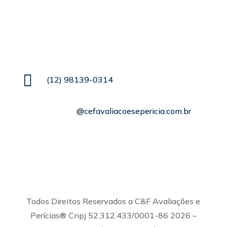
Informações de Contato

(12) 98139-0314

contato
@cefavaliacoesepericia.com.br

R. Miguel Neme, 23 - Jardim Castanheira,
São José dos Campos - SP, 12225-340
Todos Direitos Reservados a C&F Avaliações e
Perícias® Cnpj 52.312.433/0001-86 2026 –