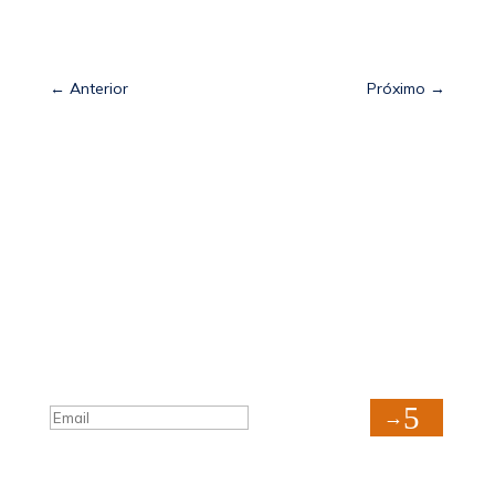
←
Anterior
Próximo
→
Sua Defesa é Nossa Prioridade!
Inscreva-se
You are successfully subscribed!
→