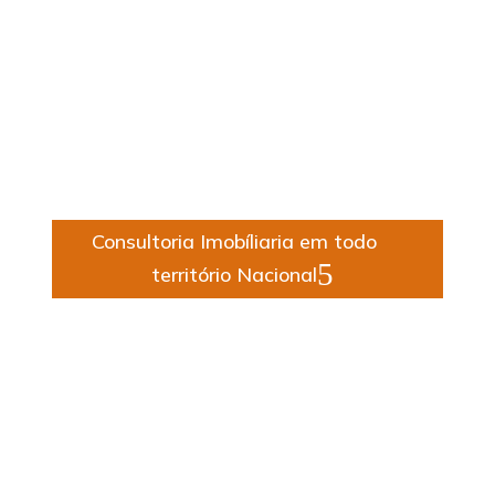
Fernando Nazario
Engenheiro civil – CREA 5069882009
Consultoria Imobíliaria em todo
território Nacional
Tiago Moraes
Engenheiro Mecânico – CREA 142204626-5