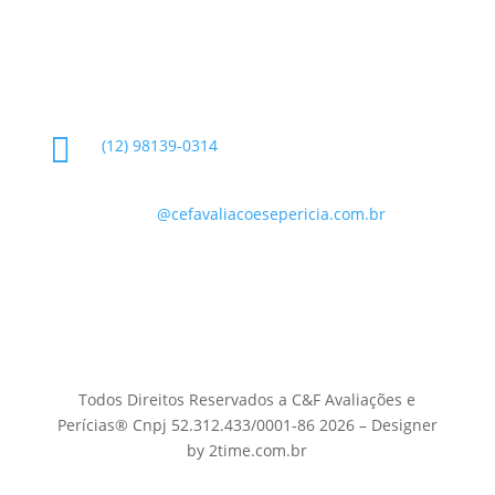
Informações de Contato

(12) 98139-0314

contato
@cefavaliacoesepericia.com.br

R. Miguel Neme, 23 - Jardim Castanheira, São
José dos Campos - SP, 12225-340
Todos Direitos Reservados a C&F Avaliações e
Perícias® Cnpj 52.312.433/0001-86 2026 – Designer
by 2time.com.br