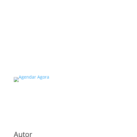
no Estado de SP: O Que Você
Precisa Saber
A inspeção predial obrigatória em escolas e
universidades no estado de SP é um tema de
extrema importância, especialmente
considerando a segurança e...
Read More
Autor