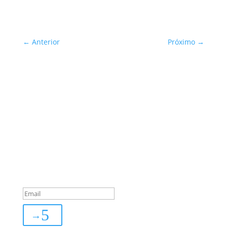
←
Anterior
Próximo
→
Sua Defesa é Nossa Prioridade!
Inscreva-se
You are successfully
subscribed!
→