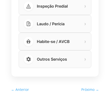
›
Inspeção Predial
›
Laudo / Perícia
›
Habite-se / AVCB
›
Outros Serviços
←
Anterior
Próximo
→
Inspeção Predial Obrigatória
em Escolas e Universidades