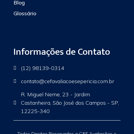
Blog
Glossário
Informações de Contato
(12) 98139-0314

contato
@cefavaliacoesepericia.com.br

R. Miguel Neme, 23 - Jardim
Castanheira, São José dos Campos - SP,

12225-340
Todos Direitos Reservados a C&F Avaliações e