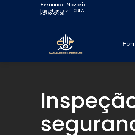
Fernando Nazario
Engenheiro civil – CREA
5069882009
Hom
Inspeçã
seguran