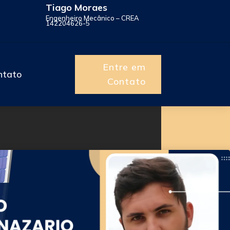
Tiago Moraes
Engenheiro Mecânico – CREA
142204626-5
Entre em
ntato
Contato