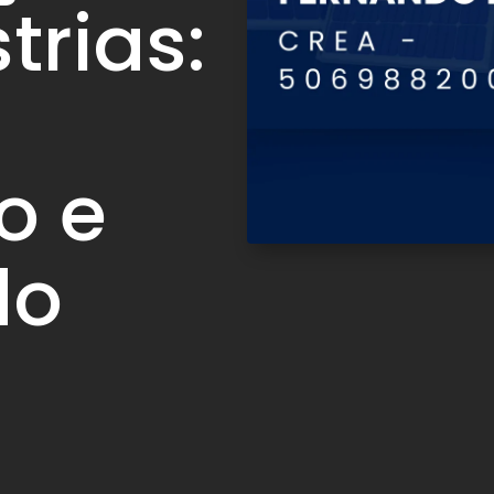
trias:
o e
do