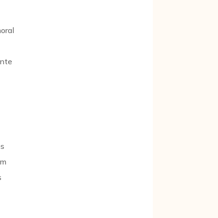
oral
ente
os
em
s