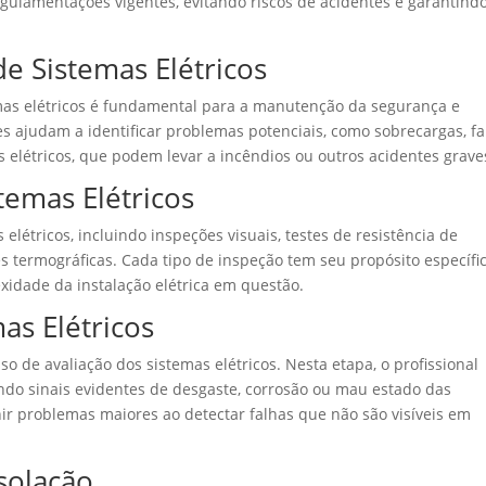
ulamentações vigentes, evitando riscos de acidentes e garantind
e Sistemas Elétricos
emas elétricos é fundamental para a manutenção da segurança e
es ajudam a identificar problemas potenciais, como sobrecargas, fa
elétricos, que podem levar a incêndios ou outros acidentes grave
temas Elétricos
elétricos, incluindo inspeções visuais, testes de resistência de
s termográficas. Cada tipo de inspeção tem seu propósito específi
xidade da instalação elétrica em questão.
as Elétricos
so de avaliação dos sistemas elétricos. Nesta etapa, o profissional
ando sinais evidentes de desgaste, corrosão ou mau estado das
nir problemas maiores ao detectar falhas que não são visíveis em
Isolação