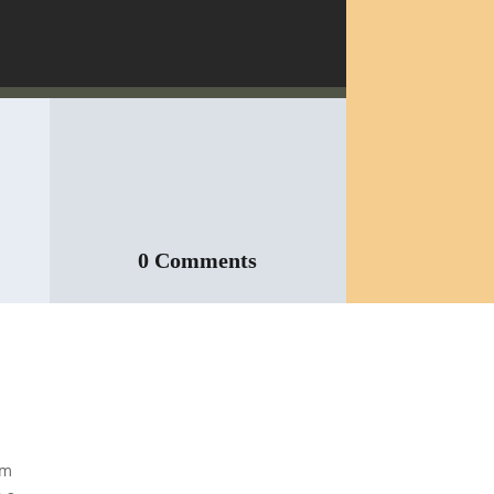
0 Comments
Inspeção Predial
Obrigatória em
Escolas e
am
Universidades no