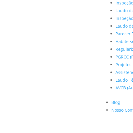
Inspeção
Laudo de
Inspeçã
Laudo de
Parecer 
Habite-s
Regulariz
PGRCC (P
Projetos 
Assistên
Laudo Te
AVCB (Au
Blog
Nosso Con