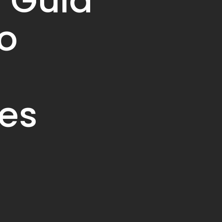
: Guia
o
es
s