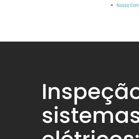
Nosso Con
Inspeçã
sistema