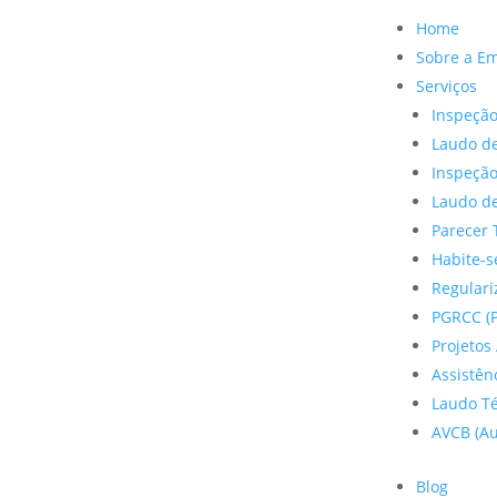
Home
Sobre a E
Serviços
Inspeção
Laudo de
Inspeçã
Laudo de
Parecer 
Habite-s
Regulariz
PGRCC (P
Projetos 
Assistên
Laudo Te
AVCB (Au
Blog