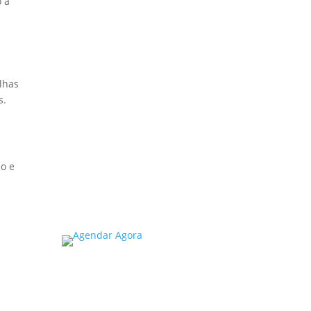
o a
Estado de SP: O
Que Você Precisa
Saber
A inspeção predial
obrigatória em escolas e
lhas
universidades no estado de
s.
SP é um tema de extrema
importância, especialmente
considerando a segurança
e...
co e
Read More