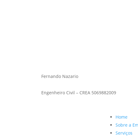
Fernando Nazario
Engenheiro civil – CREA 5069882009
Fernando Nazario
Engenheiro Civil – CREA 5069882009
Home
Sobre a E
Serviços