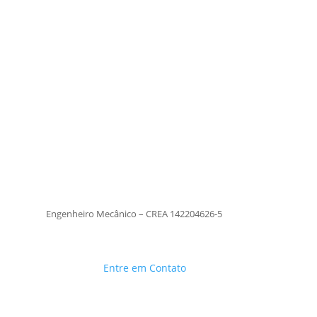
Tiago Moraes
Engenheiro Mecânico – CREA
142204626-5
TiagoMoraes
Engenheiro Mecânico – CREA 142204626-5
Entre em Contato