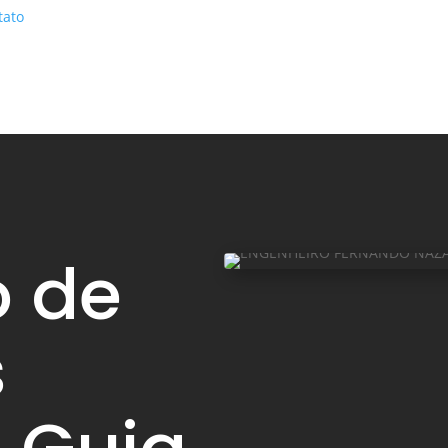
tato
o de
s