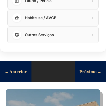
›
Laudo / Perícia
›
Habite-se / AVCB
›
Outros Serviços
←
Anterior
Próximo
→