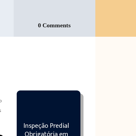
0 Comments
o
s
Inspeção Predial
Obrigatória em