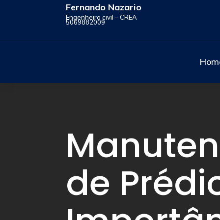
Fernando Nazario
Engenheiro civil – CREA
5069882009
Hom
Manute
de Prédio