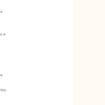
to
ão a
o
os
tes.