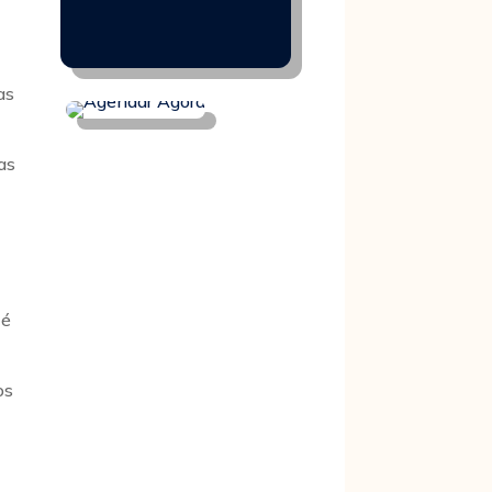
as
as
 é
os