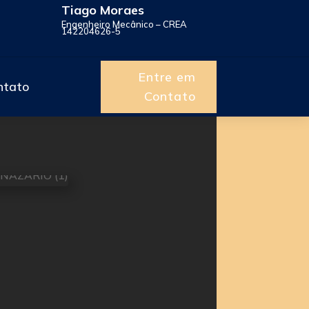
Tiago Moraes
Engenheiro Mecânico – CREA
142204626-5
Entre em
ntato
Contato