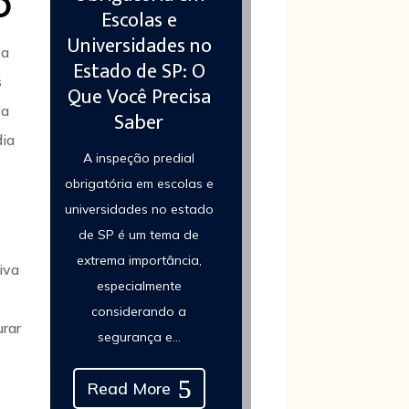
o
Escolas e
Universidades no
ça
Estado de SP: O
s
Que Você Precisa
 a
Saber
dia
A inspeção predial
obrigatória em escolas e
universidades no estado
de SP é um tema de
extrema importância,
iva
especialmente
considerando a
urar
segurança e...
Read More