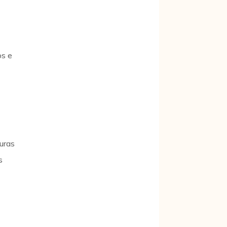
os e
uras
s