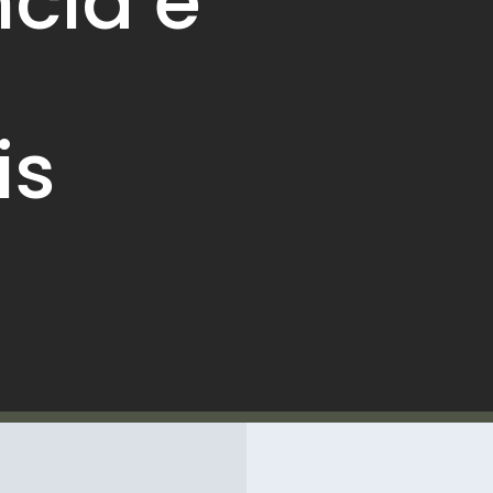
cia e
is