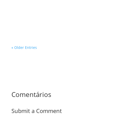
ambientais protegidas no estado de São Paulo é um
tema de grande relevância, especialmente para
profissionais que atuam nas áreas de inspeções e
avaliações prediais. Com a crescente demanda por
desenvolvimento urbano e a...
« Older Entries
Comentários
Submit a Comment