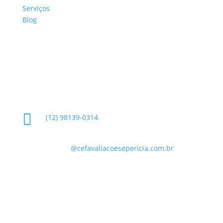
Serviços
Blog
Glossário
Informações de Contato

(12) 98139-0314

contato
@cefavaliacoesepericia.com.br

R. Miguel Neme, 23 - Jardim Castanheira, São
José dos Campos - SP, 12225-340