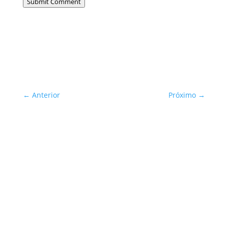
Submit Comment
←
Anterior
Próximo
→
Sua Defesa é Nossa Prioridade!
Inscreva-se
You are successfully