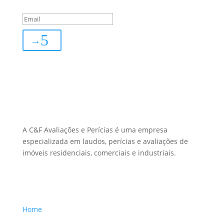
subscribed!
→
Sobre Nós
A C&F Avaliações e Perícias é uma empresa
especializada em laudos, perícias e avaliações de
imóveis residenciais, comerciais e industriais.
Menu Links
Home
Sobre a Empresa