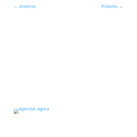
←
Anterior
Próximo
→
Inspeção Predial Obrigatória
em Escolas e Universidades
no Estado de SP: O Que Você
Precisa Saber
A inspeção predial obrigatória em escolas e
universidades no estado de SP é um tema de
extrema importância, especialmente
considerando a segurança e...
Read More