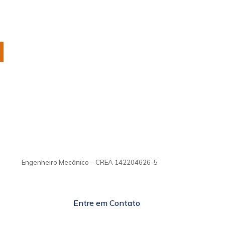
Tiago Moraes
Engenheiro Mecânico – CREA
142204626-5
TiagoMoraes
Engenheiro Mecânico – CREA 142204626-5
Entre em Contato