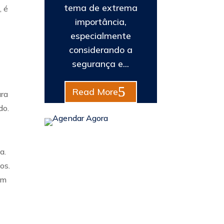
tema de extrema
, é
importância,
especialmente
considerando a
segurança e...
Read More
ara
do.
a.
os.
om