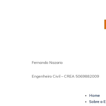
Fernando Nazario
Engenheiro civil – CREA
5069882009
Fernando Nazario
Engenheiro Civil – CREA 5069882009
Home
Sobre a 