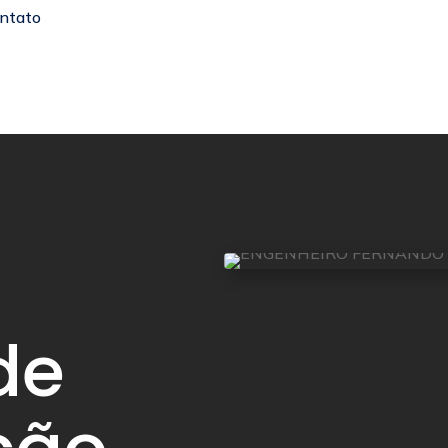
ntato
de