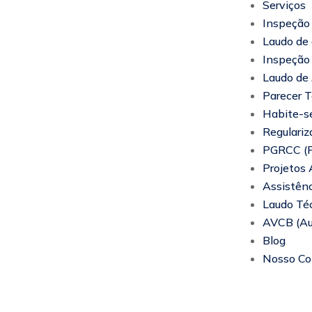
Serviços
Inspeção 
Laudo de 
Inspeção
Laudo de 
Parecer T
Habite-s
Regulariza
PGRCC (Pl
Projetos 
Assistênc
Laudo Te
AVCB (Aut
Blog
Nosso Co