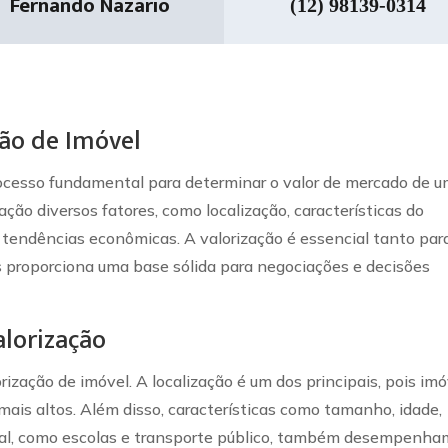
Fernando Nazario
(12) 98139-0314
ção de Imóvel
rocesso fundamental para determinar o valor de mercado de 
ação diversos fatores, como localização, características do
e tendências econômicas. A valorização é essencial tanto par
 proporciona uma base sólida para negociações e decisões
alorização
orização de imóvel. A localização é um dos principais, pois im
mais altos. Além disso, características como tamanho, idade,
ocal, como escolas e transporte público, também desempenha