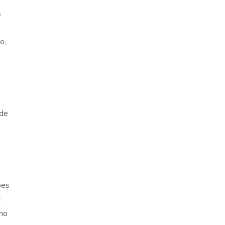
s
o,
 de
ões
l
omo