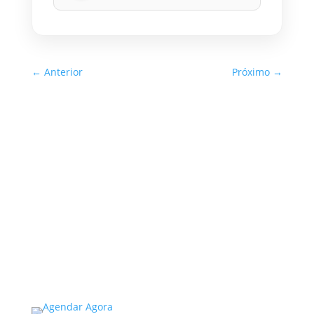
←
Anterior
Próximo
→
Inspeção Predial Obrigatória
em Escolas e Universidades
no Estado de SP: O Que Você
Precisa Saber
A inspeção predial obrigatória em escolas e
universidades no estado de SP é um tema de
extrema importância, especialmente
considerando a segurança e...
Read More