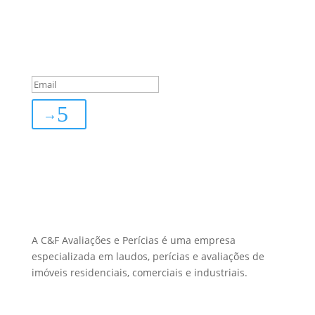
Sua Defesa é Nossa Prioridade!
Inscreva-se
You are successfully
subscribed!
→
Sobre Nós
A C&F Avaliações e Perícias é uma empresa
especializada em laudos, perícias e avaliações de
imóveis residenciais, comerciais e industriais.
Menu Links