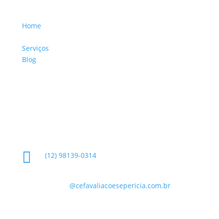
Home
Sobre a Empresa
Serviços
Blog
Glossário
Informações de Contato

(12) 98139-0314

contato
@cefavaliacoesepericia.com.br

R. Miguel Neme, 23 - Jardim Castanheira, São