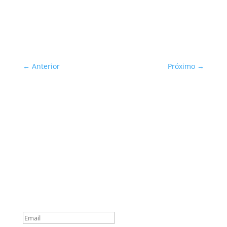
←
Anterior
Próximo
→
Sua Defesa é Nossa Prioridade!
Inscreva-se
You are successfully
subscribed!