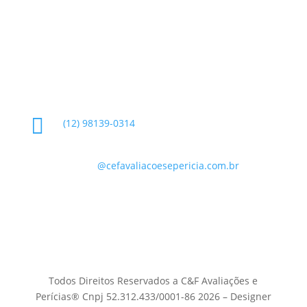
Glossário
Informações de Contato

(12) 98139-0314

contato
@cefavaliacoesepericia.com.br

R. Miguel Neme, 23 - Jardim Castanheira, São
José dos Campos - SP, 12225-340
Todos Direitos Reservados a C&F Avaliações e
Perícias® Cnpj 52.312.433/0001-86 2026 – Designer