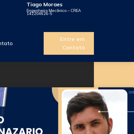
Tiago Moraes
Engenheiro Mecânico – CREA
142204626-5
Entre em
ntato
Contato