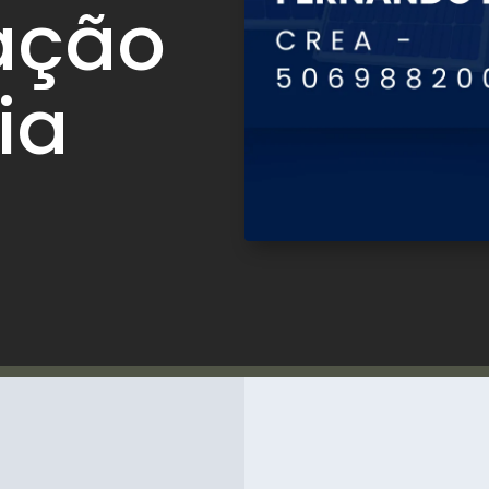
ação
ia