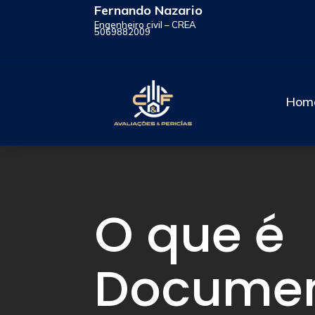
Fernando Nazario
Engenheiro civil – CREA
5069882009
Hom
O que é
Docume