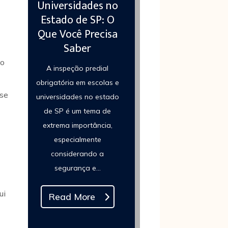
Universidades no
Estado de SP: O
Que Você Precisa
Saber
ão
A inspeção predial
obrigatória em escolas e
sse
universidades no estado
de SP é um tema de
extrema importância,
especialmente
considerando a
segurança e...
ui
Read More