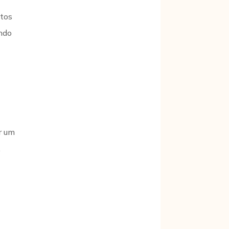
otos
ando
o
r um
.