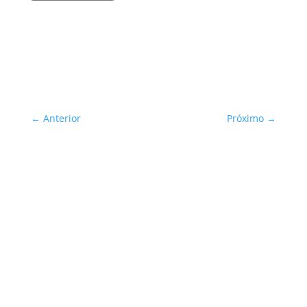
←
Anterior
Próximo
→
Sua Defesa é Nossa Prioridade!
Inscreva-se
You are successfully
subscribed!