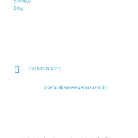
Serviços
Blog
Glossário
Informações de Contato

(12) 98139-0314

contato
@cefavaliacoesepericia.com.br

R. Miguel Neme, 23 - Jardim Castanheira, São
José dos Campos - SP, 12225-340