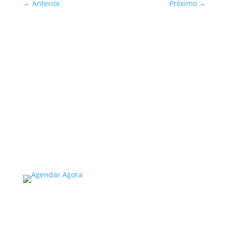
←
Anterior
Próximo
→
Inspeção Predial Obrigatória
em Escolas e Universidades
no Estado de SP: O Que Você
Precisa Saber
A inspeção predial obrigatória em escolas e
universidades no estado de SP é um tema de
extrema importância, especialmente
considerando a segurança e...
Read More