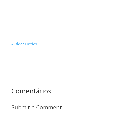
tema de grande relevância, especialmente para
profissionais que atuam nas áreas de inspeções e
avaliações prediais. Com a crescente demanda por
desenvolvimento urbano e a...
« Older Entries
Comentários
Submit a Comment