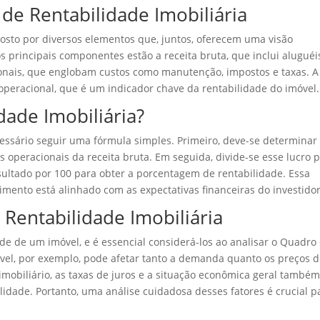
e Rentabilidade Imobiliária
osto por diversos elementos que, juntos, oferecem uma visão
 principais componentes estão a receita bruta, que inclui aluguéi
ionais, que englobam custos como manutenção, impostos e taxas. A
 operacional, que é um indicador chave da rentabilidade do imóvel.
dade Imobiliária?
ecessário seguir uma fórmula simples. Primeiro, deve-se determinar
s operacionais da receita bruta. Em seguida, divide-se esse lucro 
esultado por 100 para obter a porcentagem de rentabilidade. Essa
imento está alinhado com as expectativas financeiras do investidor
 Rentabilidade Imobiliária
de de um imóvel, e é essencial considerá-los ao analisar o Quadro
móvel, por exemplo, pode afetar tanto a demanda quanto os preços 
imobiliário, as taxas de juros e a situação econômica geral també
idade. Portanto, uma análise cuidadosa desses fatores é crucial p