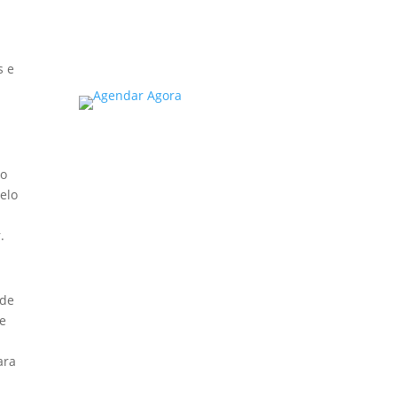
Read More
s e
 o
pelo
.
 de
de
m
ara