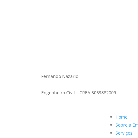
Fernando Nazario
Engenheiro civil – CREA 5069882009
Fernando Nazario
Engenheiro Civil – CREA 5069882009
Home
Sobre a E
Serviços