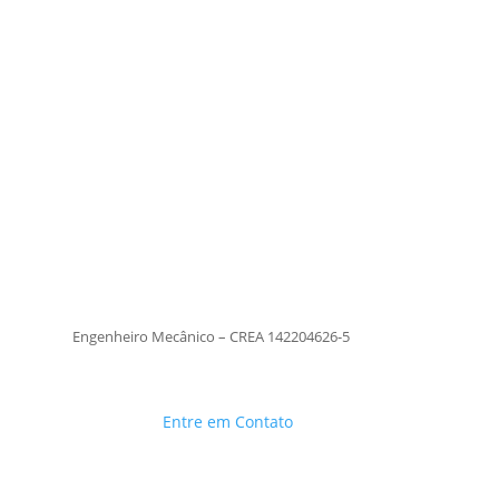
Tiago Moraes
Engenheiro Mecânico – CREA
142204626-5
TiagoMoraes
Engenheiro Mecânico – CREA 142204626-5
Entre em Contato