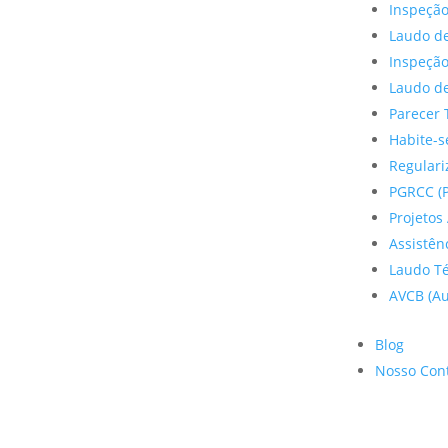
Inspeção
Laudo de
Inspeçã
Laudo de
Parecer 
Habite-s
Regulariz
PGRCC (P
Projetos 
Assistên
Laudo Te
AVCB (Au
Blog
Nosso Con