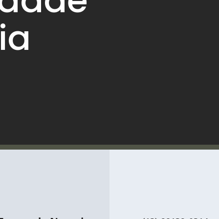
idade
ia