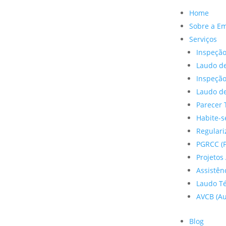
Home
Sobre a E
Serviços
Inspeção
Laudo de
Inspeçã
Laudo de
Parecer 
Habite-s
Regulariz
PGRCC (P
Projetos 
Assistên
Laudo Te
AVCB (Au
Blog