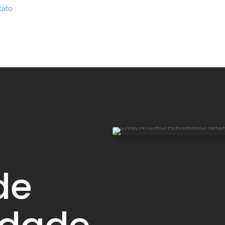
tato
de