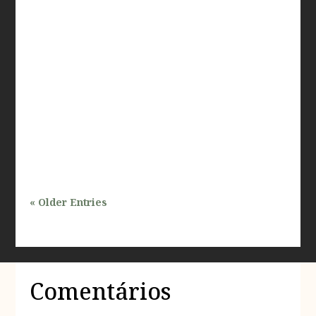
O processo de aprovação de projetos em áreas
ambientais protegidas no estado de São Paulo é um
tema de grande relevância, especialmente para
profissionais que atuam nas áreas de inspeções e
avaliações prediais. Com a crescente demanda por
desenvolvimento urbano e a...
« Older Entries
Comentários