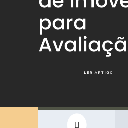
de Imóve
para
Avaliaç
LER ARTIGO
