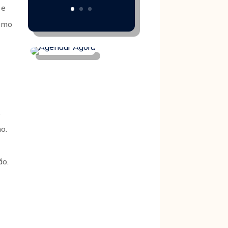
 e
como
s
o.
ão.