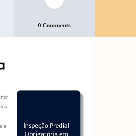
0 Comments
a
inar
gais
Inspeção Predial
s e
Obrigatória em