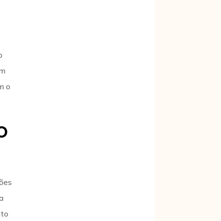
o
ém
m o
o
ções
a
nto