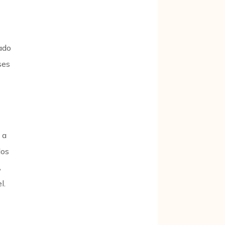
cado
ses
 a
dos
A
l.