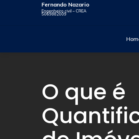
Fernando Nazario
Engenheiro civil – CREA
5069882009
Hom
O que é
Quantifi