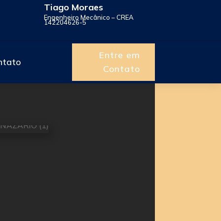
Tiago Moraes
Engenheiro Mecânico – CREA
142204626-5
Entre em
ntato
Contato