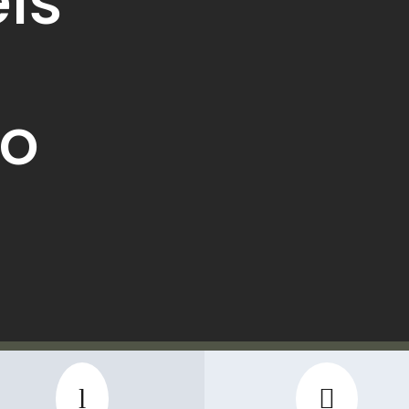
is
ão
l
