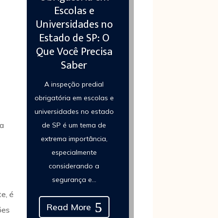
Escolas e
Universidades no
Estado de SP: O
Que Você Precisa
Saber
A inspeção predial
obrigatória em escolas e
universidades no estado
da
de SP é um tema de
extrema importância,
especialmente
considerando a
segurança e...
e, é
Read More
ões