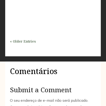
tema de grande relevância, especialmente para
profissionais que atuam nas áreas de inspeções e
avaliações prediais. Com a crescente demanda por
desenvolvimento urbano e a...
« Older Entries
Comentários
Submit a Comment
O seu endereço de e-mail não será publicado.