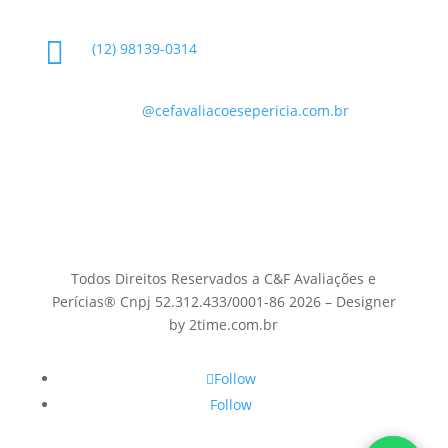

(12) 98139-0314

contato
@cefavaliacoesepericia.com.br

R. Miguel Neme, 23 - Jardim Castanheira, São
José dos Campos - SP, 12225-340
Todos Direitos Reservados a C&F Avaliações e
Perícias® Cnpj 52.312.433/0001-86 2026 – Designer
by 2time.com.br
Follow
Follow