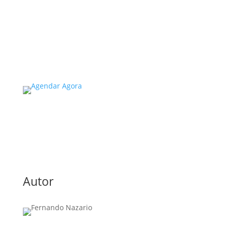
universidades no estado de SP é um tema de
extrema importância, especialmente
considerando a segurança e...
Read More
Autor