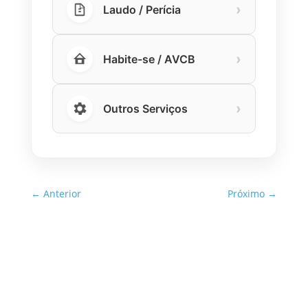
›
Laudo / Perícia
›
Habite-se / AVCB
›
Outros Serviços
←
Anterior
Próximo
→
Inspeção Predial Obrigatória
em Escolas e Universidades
no Estado de SP: O Que Você
Precisa Saber
A inspeção predial obrigatória em escolas e